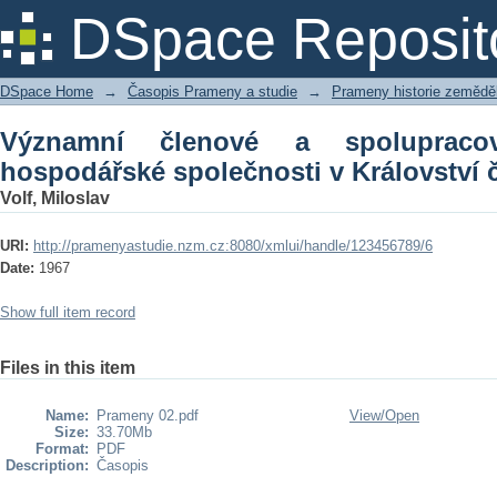
Významní členové a spolupracovníc
DSpace Reposit
Království českém
DSpace Home
→
Časopis Prameny a studie
→
Prameny historie zeměděls
Významní členové a spolupracovn
hospodářské společnosti v Království
Volf, Miloslav
URI:
http://pramenyastudie.nzm.cz:8080/xmlui/handle/123456789/6
Date:
1967
Show full item record
Files in this item
Name:
Prameny 02.pdf
View/
Open
Size:
33.70Mb
Format:
PDF
Description:
Časopis