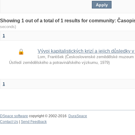
Showing 1 out of a total of 1 results for community: Časop
seconds)
1
Vývoj kapitalistických krizí a jejich důsledk
Lom, František
(
Československé zemědělské muzeum - 
Ústředí zemědělského a potravinářského výzkumu
,
1979
)
1
DSpace software
copyright © 2002-2016
DuraSpace
Contact Us
|
Send Feedback