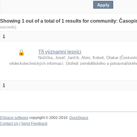
Showing 1 out of a total of 1 results for community: Časop
seconds)
1
Tři významní lesníci
Nožička, Josef
;
Jančík, Alois
;
Kokeš, Otakar
(
Českosl
vědeckotechnických informací, Ústředí zemědělského a potravinářské
1
DSpace software
copyright © 2002-2016
DuraSpace
Contact Us
|
Send Feedback