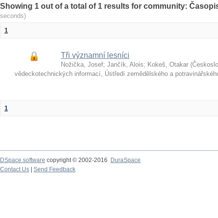
Showing 1 out of a total of 1 results for community: Časop
seconds)
1
Tři významní lesníci
Nožička, Josef
;
Jančík, Alois
;
Kokeš, Otakar
(
Českosl
vědeckotechnických informací, Ústředí zemědělského a potravinářské
1
DSpace software
copyright © 2002-2016
DuraSpace
Contact Us
|
Send Feedback