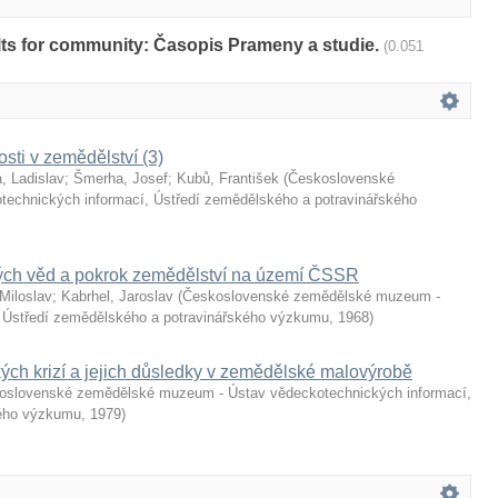
sults for community: Časopis Prameny a studie.
(0.051
ti v zemědělství (3)
, Ladislav
;
Šmerha, Josef
;
Kubů, František
(
Československé
echnických informací, Ústředí zemědělského a potravinářského
ých věd a pokrok zemědělství na území ČSSR
 Miloslav
;
Kabrhel, Jaroslav
(
Československé zemědělské muzeum -
 Ústředí zemědělského a potravinářského výzkumu
,
1968
)
ckých krizí a jejich důsledky v zemědělské malovýrobě
oslovenské zemědělské muzeum - Ústav vědeckotechnických informací,
kého výzkumu
,
1979
)