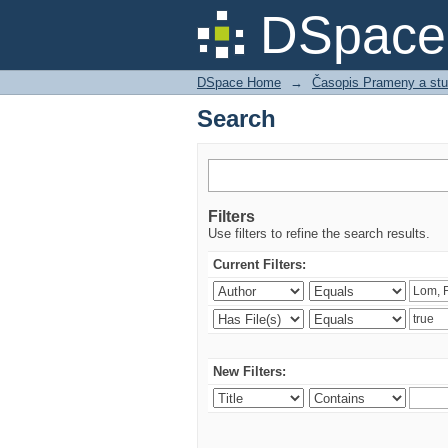
Search
DSpace 
DSpace Home
→
Časopis Prameny a stu
Search
Filters
Use filters to refine the search results.
Current Filters:
New Filters: