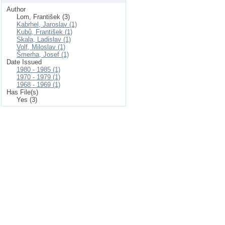
Author
Lom, František (3)
Kabrhel, Jaroslav (1)
Kubů, František (1)
Skala, Ladislav (1)
Volf, Miloslav (1)
Šmerha, Josef (1)
Date Issued
1980 - 1985 (1)
1970 - 1979 (1)
1968 - 1969 (1)
Has File(s)
Yes (3)