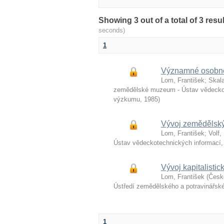
Showing 3 out of a total of 3 re
seconds)
1
Významné osobnos
Lom, František
;
Skala
zemědělské muzeum - Ústav vědeckot
výzkumu
,
1985
)
Vývoj zemědělsk
Lom, František
;
Volf,
Ústav vědeckotechnických informací,
Vývoj kapitalisti
Lom, František
(
Česk
Ústředí zemědělského a potravinářs
1