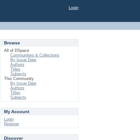
Login
Browse
All of DSpace
Communities & Collections
By Issue Date
Authors
Titles
Subjects
This Community
By Issue Date
Authors
Titles
Subjects
My Account
Login
Register
Discover