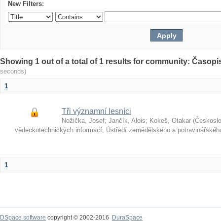
New Filters:
Showing 1 out of a total of 1 results for community: Časop
seconds)
1
Tři významní lesníci
Nožička, Josef
;
Jančík, Alois
;
Kokeš, Otakar
(
Českosl
vědeckotechnických informací, Ústředí zemědělského a potravinářské
1
DSpace software
copyright © 2002-2016
DuraSpace