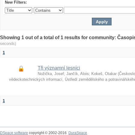
New Filters:
Showing 1 out of a total of 1 results for community: Časop
seconds)
1
Tři významní lesníci
Nožička, Josef
;
Jančík, Alois
;
Kokeš, Otakar
(
Českosl
vědeckotechnických informací, Ústředí zemědělského a potravinářské
1
DSpace software
copyright © 2002-2016
DuraSpace