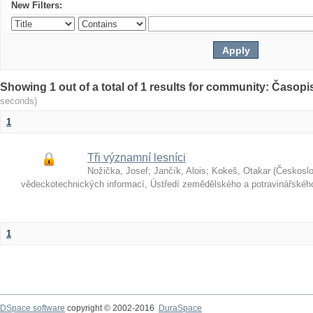
New Filters:
Showing 1 out of a total of 1 results for community: Časop
seconds)
1
Tři významní lesníci
Nožička, Josef
;
Jančík, Alois
;
Kokeš, Otakar
(
Českosl
vědeckotechnických informací, Ústředí zemědělského a potravinářské
1
DSpace software
copyright © 2002-2016
DuraSpace