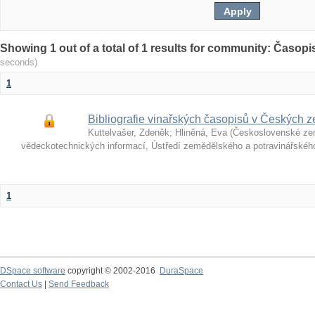
Showing 1 out of a total of 1 results for community: Časop
seconds)
1
Bibliografie vinařských časopisů v Českých z
Kuttelvašer, Zdeněk
;
Hliněná, Eva
(
Československé ze
vědeckotechnických informací, Ústředí zemědělského a potravinářské
1
DSpace software
copyright © 2002-2016
DuraSpace
Contact Us
|
Send Feedback