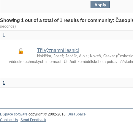
Showing 1 out of a total of 1 results for community: Časop
seconds)
1
Tři významní lesníci
Nožička, Josef
;
Jančík, Alois
;
Kokeš, Otakar
(
Českosl
vědeckotechnických informací, Ústředí zemědělského a potravinářské
1
DSpace software
copyright © 2002-2016
DuraSpace
Contact Us
|
Send Feedback