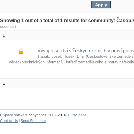
Showing 1 out of a total of 1 results for community: Časop
seconds)
1
Vývoj lesnictví v českých zemích v prnví polovi
Tlapák, Josef
;
Hošek, Emil
(
Československé zeměděls
vědeckotechnických informací, Ústředí zemědělského a potravinářské
1
DSpace software
copyright © 2002-2016
DuraSpace
Contact Us
|
Send Feedback