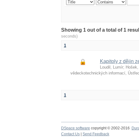
Showing 1 out of a total of 1 re
seconds)
1
Kapitoly z dějin z
Loudil, Lumír
;
Hošek,
vědeckotechnických informací, Ústře
1
DSpace software
copyright © 2002-2016
Dur
Contact Us
|
Send Feedback