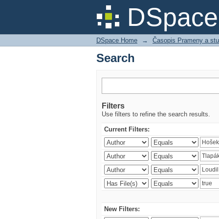
Search
DSpace 
DSpace Home
→
Časopis Prameny a stu
Search
Filters
Use filters to refine the search results.
Current Filters:
New Filters: