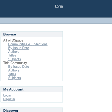
Login
Browse
All of DSpace
Communities & Collections
By Issue Date
Authors
Titles
Subjects
This Community
By Issue Date
Authors
Titles
Subjects
My Account
Login
Register
Discover