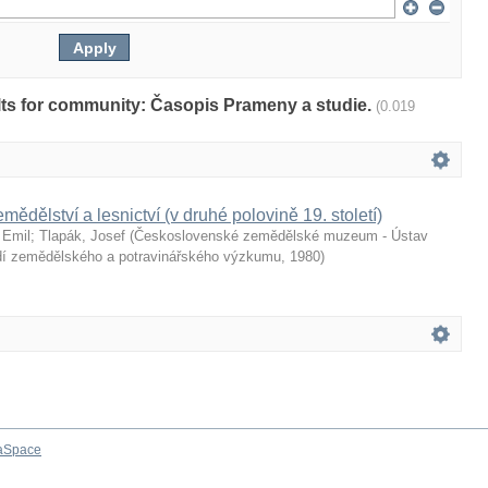
sults for community: Časopis Prameny a studie.
(0.019
emědělství a lesnictví (v druhé polovině 19. století)
 Emil
;
Tlapák, Josef
(
Československé zemědělské muzeum - Ústav
dí zemědělského a potravinářského výzkumu
,
1980
)
aSpace