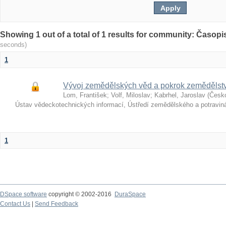
Showing 1 out of a total of 1 results for community: Časop
seconds)
1
Vývoj zemědělských věd a pokrok zemědělst
Lom, František
;
Volf, Miloslav
;
Kabrhel, Jaroslav
(
Česk
Ústav vědeckotechnických informací, Ústředí zemědělského a potravi
1
DSpace software
copyright © 2002-2016
DuraSpace
Contact Us
|
Send Feedback