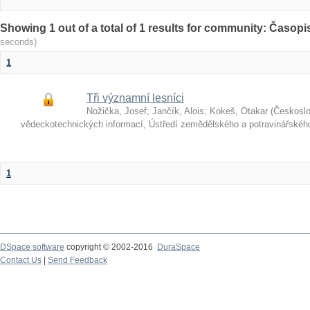
Showing 1 out of a total of 1 results for community: Časop
seconds)
1
Tři významní lesníci
Nožička, Josef
;
Jančík, Alois
;
Kokeš, Otakar
(
Českosl
vědeckotechnických informací, Ústředí zemědělského a potravinářské
1
DSpace software
copyright © 2002-2016
DuraSpace
Contact Us
|
Send Feedback