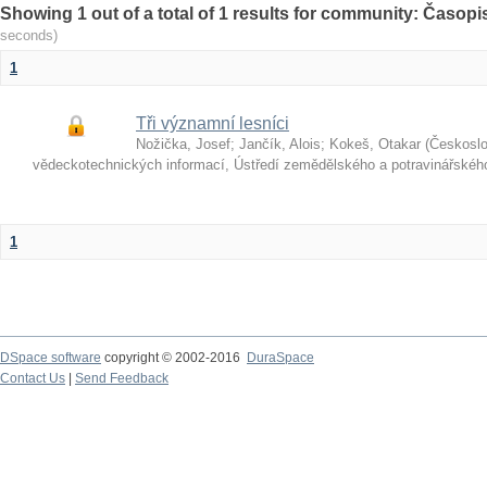
Showing 1 out of a total of 1 results for community: Časop
seconds)
1
Tři významní lesníci
Nožička, Josef
;
Jančík, Alois
;
Kokeš, Otakar
(
Českosl
vědeckotechnických informací, Ústředí zemědělského a potravinářské
1
DSpace software
copyright © 2002-2016
DuraSpace
Contact Us
|
Send Feedback