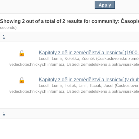
Showing 2 out of a total of 2 results for community: Časop
seconds)
1
Kapitoly z dějin zemědělství a lesnictví (1900
Loudil, Lumír
;
Koleška, Zdeněk
(
Československé země
vědeckotechnických informací, Ústředí zemědělského a potravinářské
Kapitoly z dějin zemědělství a lesnictví (v druh
Loudil, Lumír
;
Hošek, Emil
;
Tlapák, Josef
(
Českoslove
vědeckotechnických informací, Ústředí zemědělského a potravinářské
1