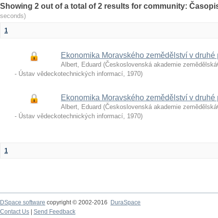
Showing 2 out of a total of 2 results for community: Časop
seconds)
1
Ekonomika Moravského zemědělství v druhé pol
Albert, Eduard
(
Československá akademie zemědělsk
- Ústav vědeckotechnických informací
,
1970
)
Ekonomika Moravského zemědělství v druhé pol
Albert, Eduard
(
Československá akademie zemědělsk
- Ústav vědeckotechnických informací
,
1970
)
1
DSpace software
copyright © 2002-2016
DuraSpace
Contact Us
|
Send Feedback