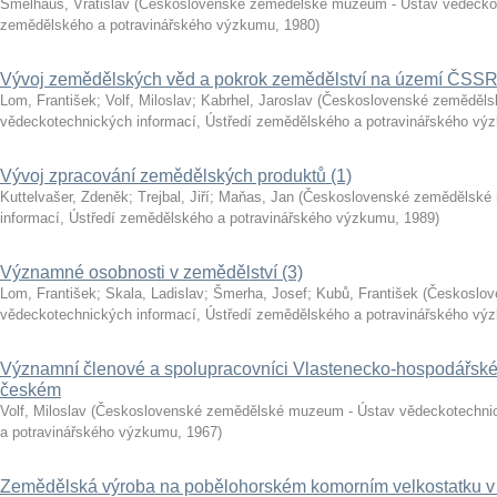
Šmelhaus, Vratislav
(
Československé zemědělské muzeum - Ústav vědeckote
zemědělského a potravinářského výzkumu
,
1980
)
Vývoj zemědělských věd a pokrok zemědělství na území ČSS
Lom, František
;
Volf, Miloslav
;
Kabrhel, Jaroslav
(
Československé zeměděls
vědeckotechnických informací, Ústředí zemědělského a potravinářského vý
Vývoj zpracování zemědělských produktů (1)
Kuttelvašer, Zdeněk
;
Trejbal, Jiří
;
Maňas, Jan
(
Československé zemědělské 
informací, Ústředí zemědělského a potravinářského výzkumu
,
1989
)
Významné osobnosti v zemědělství (3)
Lom, František
;
Skala, Ladislav
;
Šmerha, Josef
;
Kubů, František
(
Českoslov
vědeckotechnických informací, Ústředí zemědělského a potravinářského vý
Významní členové a spolupracovníci Vlastenecko-hospodářské 
českém
Volf, Miloslav
(
Československé zemědělské muzeum - Ústav vědeckotechnic
a potravinářského výzkumu
,
1967
)
Zemědělská výroba na pobělohorském komorním velkostatku 