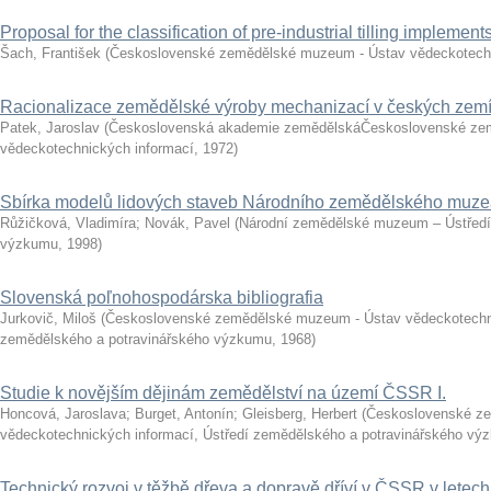
Proposal for the classification of pre-industrial tilling implement
Šach, František
(
Československé zemědělské muzeum - Ústav vědeckotech
Racionalizace zemědělské výroby mechanizací v českých zemích
Patek, Jaroslav
(
Československá akademie zemědělskáČeskoslovenské ze
vědeckotechnických informací
,
1972
)
Sbírka modelů lidových staveb Národního zemědělského muz
Růžičková, Vladimíra
;
Novák, Pavel
(
Národní zemědělské muzeum – Ústředí
výzkumu
,
1998
)
Slovenská poľnohospodárska bibliografia
Jurkovič, Miloš
(
Československé zemědělské muzeum - Ústav vědeckotechni
zemědělského a potravinářského výzkumu
,
1968
)
Studie k novějším dějinám zemědělství na území ČSSR I.
Honcová, Jaroslava
;
Burget, Antonín
;
Gleisberg, Herbert
(
Československé z
vědeckotechnických informací, Ústředí zemědělského a potravinářského vý
Technický rozvoj v těžbě dřeva a dopravě dříví v ČSSR v letec