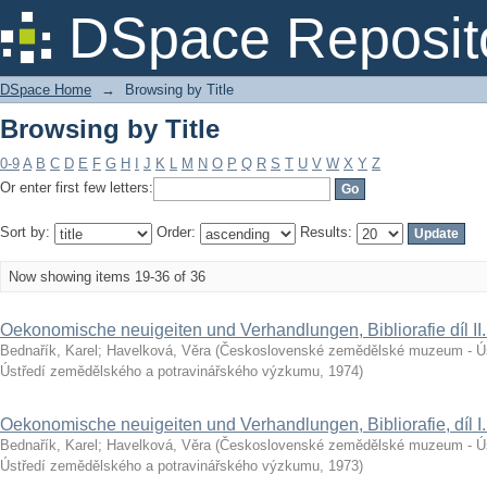
Browsing by Title
DSpace Reposit
DSpace Home
→
Browsing by Title
Browsing by Title
0-9
A
B
C
D
E
F
G
H
I
J
K
L
M
N
O
P
Q
R
S
T
U
V
W
X
Y
Z
Or enter first few letters:
Sort by:
Order:
Results:
Now showing items 19-36 of 36
Oekonomische neuigeiten und Verhandlungen, Bibliorafie díl II
Bednařík, Karel
;
Havelková, Věra
(
Československé zemědělské muzeum - Ús
Ústředí zemědělského a potravinářského výzkumu
,
1974
)
Oekonomische neuigeiten und Verhandlungen, Bibliorafie, díl I
Bednařík, Karel
;
Havelková, Věra
(
Československé zemědělské muzeum - Ús
Ústředí zemědělského a potravinářského výzkumu
,
1973
)