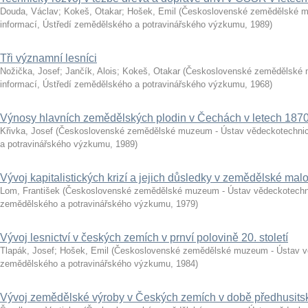
Douda, Václav
;
Kokeš, Otakar
;
Hošek, Emil
(
Československé zemědělské m
informací, Ústředí zemědělského a potravinářského výzkumu
,
1989
)
Tři významní lesníci
Nožička, Josef
;
Jančík, Alois
;
Kokeš, Otakar
(
Československé zemědělské 
informací, Ústředí zemědělského a potravinářského výzkumu
,
1968
)
Výnosy hlavních zemědělských plodin v Čechách v letech 187
Křivka, Josef
(
Československé zemědělské muzeum - Ústav vědeckotechnick
a potravinářského výzkumu
,
1989
)
Vývoj kapitalistických krizí a jejich důsledky v zemědělské mal
Lom, František
(
Československé zemědělské muzeum - Ústav vědeckotechni
zemědělského a potravinářského výzkumu
,
1979
)
Vývoj lesnictví v českých zemích v prnví polovině 20. století
Tlapák, Josef
;
Hošek, Emil
(
Československé zemědělské muzeum - Ústav vě
zemědělského a potravinářského výzkumu
,
1984
)
Vývoj zemědělské výroby v Českých zemích v době předhusits