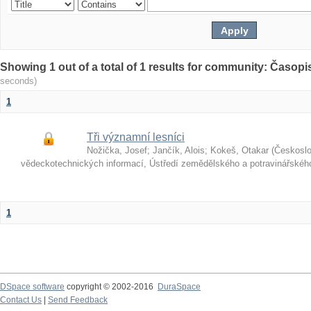
Showing 1 out of a total of 1 results for community: Časop
seconds)
1
Tři významní lesníci
Nožička, Josef
;
Jančík, Alois
;
Kokeš, Otakar
(
Českosl
vědeckotechnických informací, Ústředí zemědělského a potravinářské
1
DSpace software
copyright © 2002-2016
DuraSpace
Contact Us
|
Send Feedback