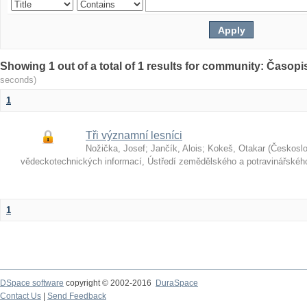
Showing 1 out of a total of 1 results for community: Časop
seconds)
1
Tři významní lesníci
Nožička, Josef
;
Jančík, Alois
;
Kokeš, Otakar
(
Českosl
vědeckotechnických informací, Ústředí zemědělského a potravinářské
1
DSpace software
copyright © 2002-2016
DuraSpace
Contact Us
|
Send Feedback