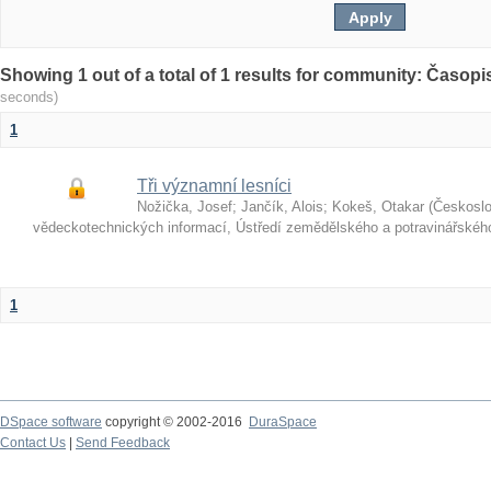
Showing 1 out of a total of 1 results for community: Časop
seconds)
1
Tři významní lesníci
Nožička, Josef
;
Jančík, Alois
;
Kokeš, Otakar
(
Českosl
vědeckotechnických informací, Ústředí zemědělského a potravinářské
1
DSpace software
copyright © 2002-2016
DuraSpace
Contact Us
|
Send Feedback