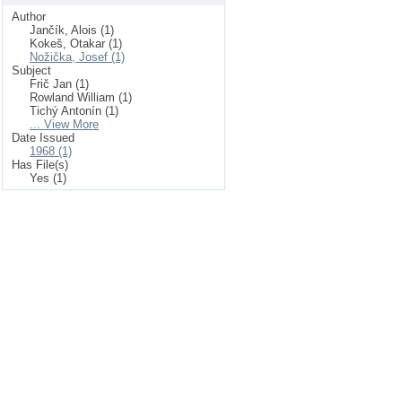
Author
Jančík, Alois (1)
Kokeš, Otakar (1)
Nožička, Josef (1)
Subject
Frič Jan (1)
Rowland William (1)
Tichý Antonín (1)
... View More
Date Issued
1968 (1)
Has File(s)
Yes (1)