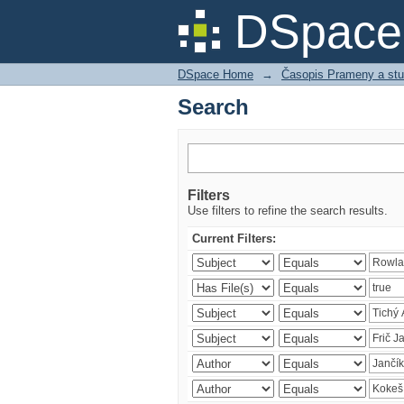
Search
DSpace 
DSpace Home
→
Časopis Prameny a stu
Search
Filters
Use filters to refine the search results.
Current Filters: