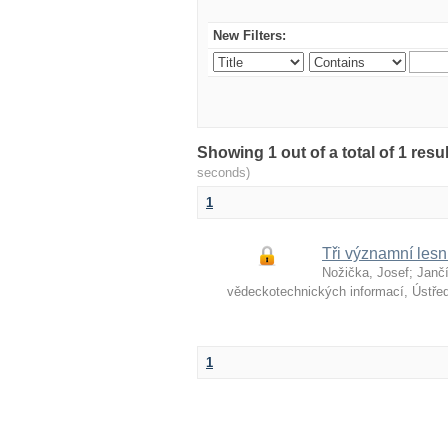
New Filters:
Showing 1 out of a total of 1 re
seconds)
1
Tři významní lesn
Nožička, Josef
;
Jančí
vědeckotechnických informací, Ústře
1