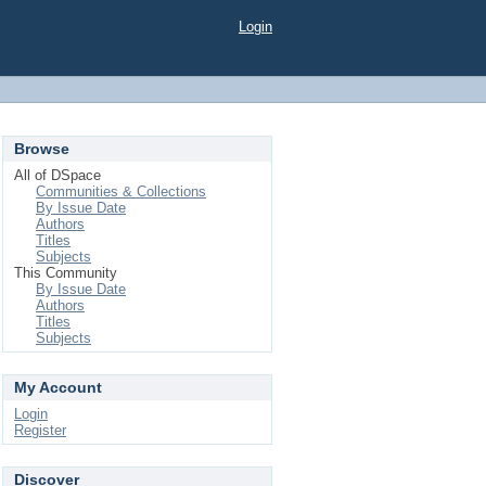
Login
Browse
All of DSpace
Communities & Collections
By Issue Date
Authors
Titles
Subjects
This Community
By Issue Date
Authors
Titles
Subjects
My Account
Login
Register
Discover