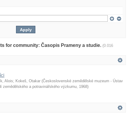
sults for community: Časopis Prameny a studie.
(0.016
íci
k, Alois
;
Kokeš, Otakar
(
Československé zemědělské muzeum - Ústav
dí zemědělského a potravinářského výzkumu
,
1968
)