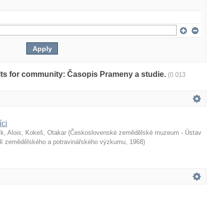
sults for community: Časopis Prameny a studie.
(0.013
íci
k, Alois
;
Kokeš, Otakar
(
Československé zemědělské muzeum - Ústav
dí zemědělského a potravinářského výzkumu
,
1968
)