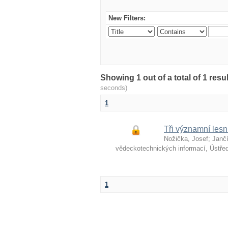
New Filters:
Showing 1 out of a total of 1 re
seconds)
1
Tři významní lesn
Nožička, Josef
;
Jančí
vědeckotechnických informací, Ústře
1