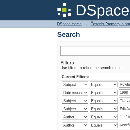
Search
DSpace 
DSpace Home
→
Časopis Prameny a stu
Search
Filters
Use filters to refine the search results.
Current Filters: