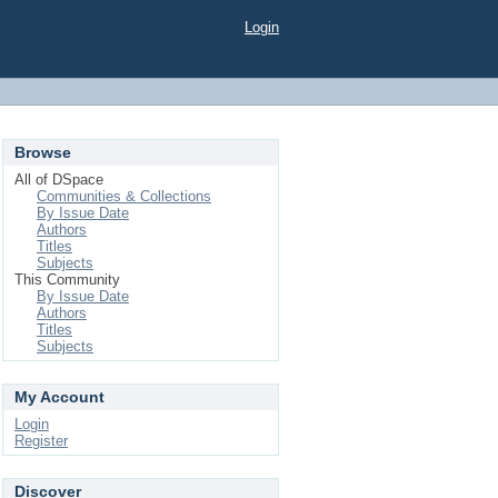
Login
Browse
All of DSpace
Communities & Collections
By Issue Date
Authors
Titles
Subjects
This Community
By Issue Date
Authors
Titles
Subjects
My Account
Login
Register
Discover