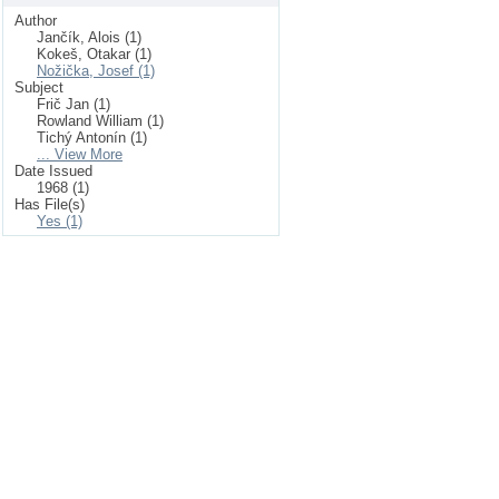
Author
Jančík, Alois (1)
Kokeš, Otakar (1)
Nožička, Josef (1)
Subject
Frič Jan (1)
Rowland William (1)
Tichý Antonín (1)
... View More
Date Issued
1968 (1)
Has File(s)
Yes (1)