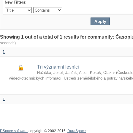
New Filters:
Showing 1 out of a total of 1 results for community: Časop
seconds)
1
Tři významní lesníci
Nožička, Josef
;
Jančík, Alois
;
Kokeš, Otakar
(
Českosl
vědeckotechnických informací, Ústředí zemědělského a potravinářské
1
DSpace software
copyright © 2002-2016
DuraSpace