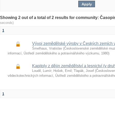
Showing 2 out of a total of 2 results for community: Časop
seconds)
1
Vývoj zemědělské výroby v Českých zemích v
Šmelhaus, Vratislav
(
Československé zemědělské muz
informací, Ústředí zemědělského a potravinářského výzkumu
,
1980
)
Kapitoly z dějin zemědělství a lesnictví (v druh
Loudil, Lumír
;
Hošek, Emil
;
Tlapák, Josef
(
Českoslove
vědeckotechnických informací, Ústředí zemědělského a potravinářské
1