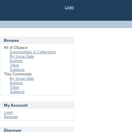
Login
Browse
All of DSpace
Communities & Collections
By Issue Date
Authors
Titles
Subjects
This Community
By Issue Date
Authors
Titles
Subjects
My Account
Login
Register
Discover