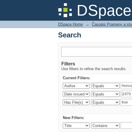
Search
DSpace 
DSpace Home
→
Časopis Prameny a stu
Search
Filters
Use filters to refine the search results.
Current Filters:
New Filters: