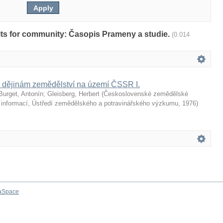
sults for community: Časopis Prameny a studie.
(0.014
m dějinám zemědělství na území ČSSR I.
Burget, Antonín
;
Gleisberg, Herbert
(
Československé zemědělské
informací, Ústředí zemědělského a potravinářského výzkumu
,
1976
)
aSpace