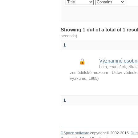
Showing 1 out of a total of 1 re
seconds)
1
Významné osobnos
Lom, František
;
Skala
zemědělské muzeum - Ústav vědeckot
výzkumu
,
1985
)
1
DSpace software
copyright © 2002-2016
Dur