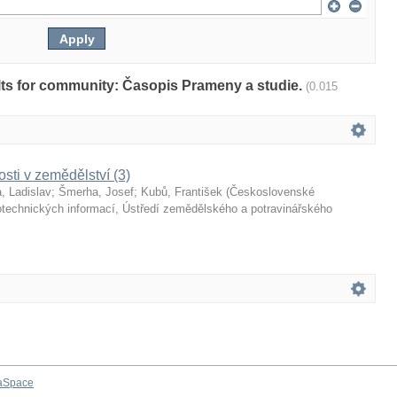
sults for community: Časopis Prameny a studie.
(0.015
ti v zemědělství (3)
, Ladislav
;
Šmerha, Josef
;
Kubů, František
(
Československé
echnických informací, Ústředí zemědělského a potravinářského
aSpace