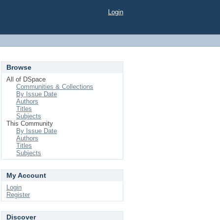
Login
Browse
All of DSpace
Communities & Collections
By Issue Date
Authors
Titles
Subjects
This Community
By Issue Date
Authors
Titles
Subjects
My Account
Login
Register
Discover