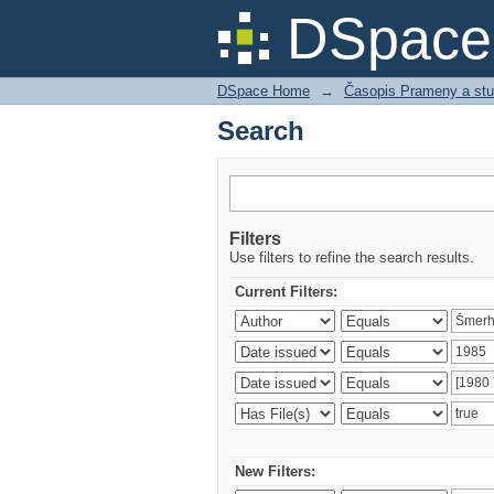
Search
DSpace 
DSpace Home
→
Časopis Prameny a stu
Search
Filters
Use filters to refine the search results.
Current Filters:
New Filters: