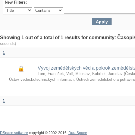
New Filters:
Showing 1 out of a total of 1 results for community: Časop
seconds)
1
Vývoj zemědělských věd a pokrok zemědělst
Lom, František
;
Volf, Miloslav
;
Kabrhel, Jaroslav
(
Česk
Ústav vědeckotechnických informací, Ústředí zemědělského a potravi
1
DSpace software
copyright © 2002-2016
DuraSpace