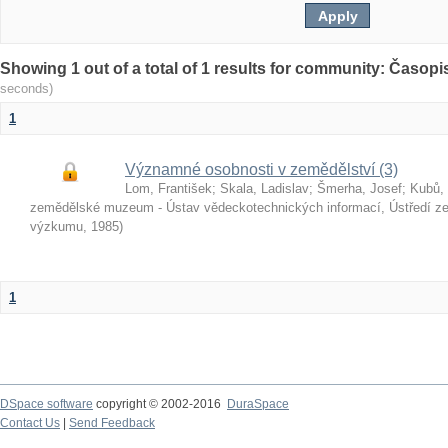
Showing 1 out of a total of 1 results for community: Časop
seconds)
1
Významné osobnosti v zemědělství (3)
Lom, František
;
Skala, Ladislav
;
Šmerha, Josef
;
Kubů, 
zemědělské muzeum - Ústav vědeckotechnických informací, Ústředí z
výzkumu
,
1985
)
1
DSpace software
copyright © 2002-2016
DuraSpace
Contact Us
|
Send Feedback