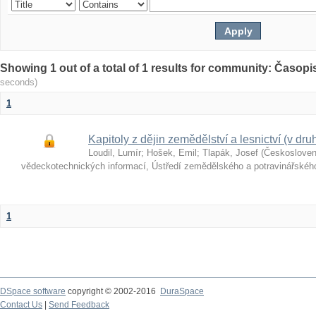
Showing 1 out of a total of 1 results for community: Časop
seconds)
1
Kapitoly z dějin zemědělství a lesnictví (v druh
Loudil, Lumír
;
Hošek, Emil
;
Tlapák, Josef
(
Českoslove
vědeckotechnických informací, Ústředí zemědělského a potravinářské
1
DSpace software
copyright © 2002-2016
DuraSpace
Contact Us
|
Send Feedback