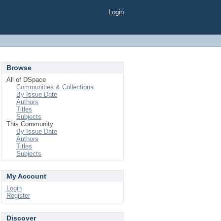
Login
Browse
All of DSpace
Communities & Collections
By Issue Date
Authors
Titles
Subjects
This Community
By Issue Date
Authors
Titles
Subjects
My Account
Login
Register
Discover