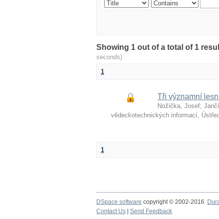
Showing 1 out of a total of 1 re
seconds)
1
Tři významní lesn
Nožička, Josef
;
Jančí
vědeckotechnických informací, Ústře
1
DSpace software
copyright © 2002-2016
Dur
Contact Us
|
Send Feedback