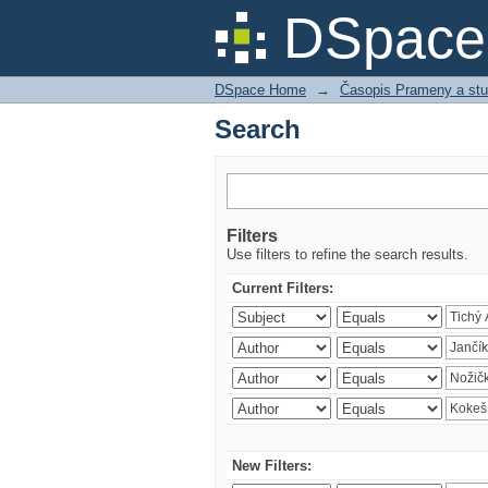
Search
DSpace 
DSpace Home
→
Časopis Prameny a stu
Search
Filters
Use filters to refine the search results.
Current Filters:
New Filters: