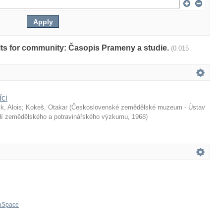
sults for community: Časopis Prameny a studie.
(0.015
íci
k, Alois
;
Kokeš, Otakar
(
Československé zemědělské muzeum - Ústav
dí zemědělského a potravinářského výzkumu
,
1968
)
aSpace