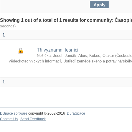
Showing 1 out of a total of 1 results for community: Časop
seconds)
1
Tři významní lesníci
Nožička, Josef
;
Jančík, Alois
;
Kokeš, Otakar
(
Českosl
vědeckotechnických informací, Ústředí zemědělského a potravinářské
1
DSpace software
copyright © 2002-2016
DuraSpace
Contact Us
|
Send Feedback