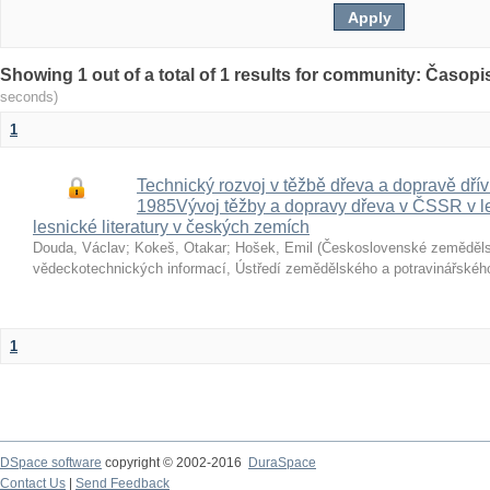
Showing 1 out of a total of 1 results for community: Časop
seconds)
1
Technický rozvoj v těžbě dřeva a dopravě dří
1985Vývoj těžby a dopravy dřeva v ČSSR v 
lesnické literatury v českých zemích
Douda, Václav
;
Kokeš, Otakar
;
Hošek, Emil
(
Československé zeměděl
vědeckotechnických informací, Ústředí zemědělského a potravinářské
1
DSpace software
copyright © 2002-2016
DuraSpace
Contact Us
|
Send Feedback