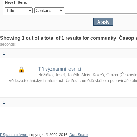
New Filters:
Showing 1 out of a total of 1 results for community: Časop
seconds)
1
Tři významní lesníci
Nožička, Josef
;
Jančík, Alois
;
Kokeš, Otakar
(
Českosl
vědeckotechnických informací, Ústředí zemědělského a potravinářské
1
DSpace software
copyright © 2002-2016
DuraSpace