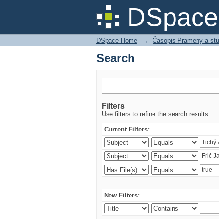
Search
DSpace 
DSpace Home
→
Časopis Prameny a stu
Search
Filters
Use filters to refine the search results.
Current Filters:
New Filters: