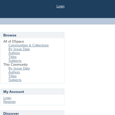
Login
Browse
All of DSpace
Communities & Collections
By Issue Date
Authors
Titles
Subjects
This Community
By Issue Date
Authors
Titles
Subjects
My Account
Login
Register
Discover