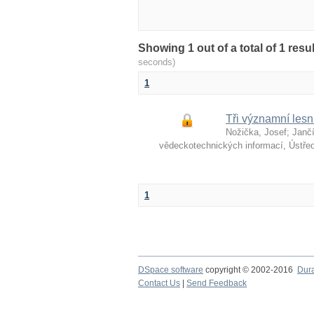
Showing 1 out of a total of 1 re
seconds)
1
Tři významní lesn
Nožička, Josef
;
Jančí
vědeckotechnických informací, Ústře
1
DSpace software
copyright © 2002-2016
Dur
Contact Us
|
Send Feedback