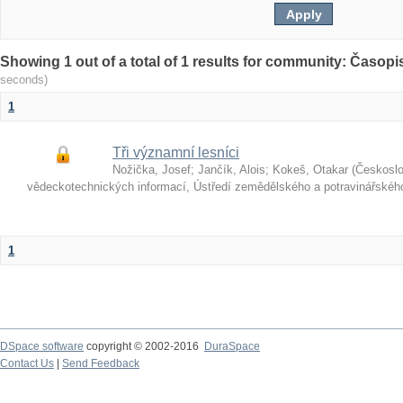
Showing 1 out of a total of 1 results for community: Časop
seconds)
1
Tři významní lesníci
Nožička, Josef
;
Jančík, Alois
;
Kokeš, Otakar
(
Českosl
vědeckotechnických informací, Ústředí zemědělského a potravinářské
1
DSpace software
copyright © 2002-2016
DuraSpace
Contact Us
|
Send Feedback