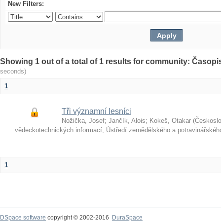
New Filters:
Showing 1 out of a total of 1 results for community: Časop
seconds)
1
Tři významní lesníci
Nožička, Josef
;
Jančík, Alois
;
Kokeš, Otakar
(
Českosl
vědeckotechnických informací, Ústředí zemědělského a potravinářské
1
DSpace software
copyright © 2002-2016
DuraSpace