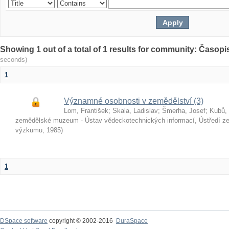
Showing 1 out of a total of 1 results for community: Časop
seconds)
1
Významné osobnosti v zemědělství (3)
Lom, František
;
Skala, Ladislav
;
Šmerha, Josef
;
Kubů, 
zemědělské muzeum - Ústav vědeckotechnických informací, Ústředí z
výzkumu
,
1985
)
1
DSpace software
copyright © 2002-2016
DuraSpace