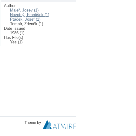
Author
Maleř, Josev (1)
Novotný, František (1)
Ptáček, Josef (1)
Tempír, Zdeněk (1)
Date Issued
1986 (1)
Has File(s)
Yes (1)
Theme by