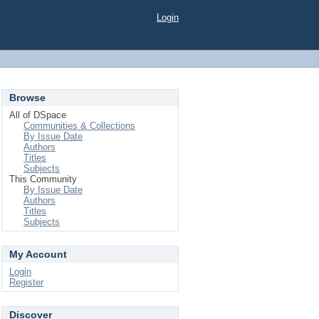
Login
Browse
All of DSpace
Communities & Collections
By Issue Date
Authors
Titles
Subjects
This Community
By Issue Date
Authors
Titles
Subjects
My Account
Login
Register
Discover