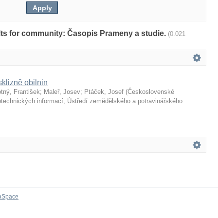
sults for community: Časopis Prameny a studie.
(0.021
sklizně obilnin
tný, František
;
Maleř, Josev
;
Ptáček, Josef
(
Československé
echnických informací, Ústředí zemědělského a potravinářského
aSpace