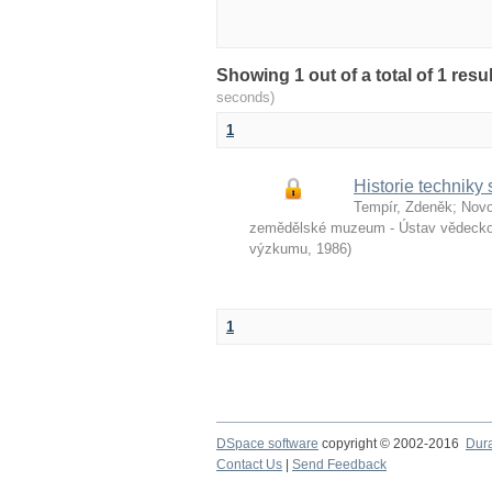
Showing 1 out of a total of 1 re
seconds)
1
Historie techniky 
Tempír, Zdeněk
;
Novo
zemědělské muzeum - Ústav vědeckot
výzkumu
,
1986
)
1
DSpace software
copyright © 2002-2016
Dur
Contact Us
|
Send Feedback