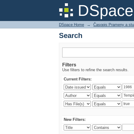
Search
DSpace 
DSpace Home
→
Časopis Prameny a stu
Search
Filters
Use filters to refine the search results.
Current Filters:
New Filters: