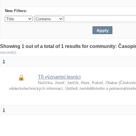
New Filters:
Showing 1 out of a total of 1 results for community: Časop
seconds)
1
Tři významní lesníci
Nožička, Josef
;
Jančík, Alois
;
Kokeš, Otakar
(
Českosl
vědeckotechnických informací, Ústředí zemědělského a potravinářské
1