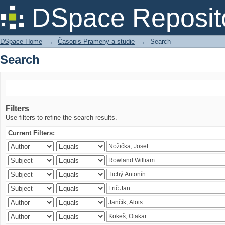
Search
DSpace Reposit
DSpace Home
→
Časopis Prameny a studie
→
Search
Search
Filters
Use filters to refine the search results.
Current Filters: