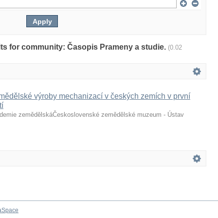
sults for community: Časopis Prameny a studie.
(0.02
mědělské výroby mechanizací v českých zemích v první
tí
demie zemědělskáČeskoslovenské zemědělské muzeum - Ústav
aSpace