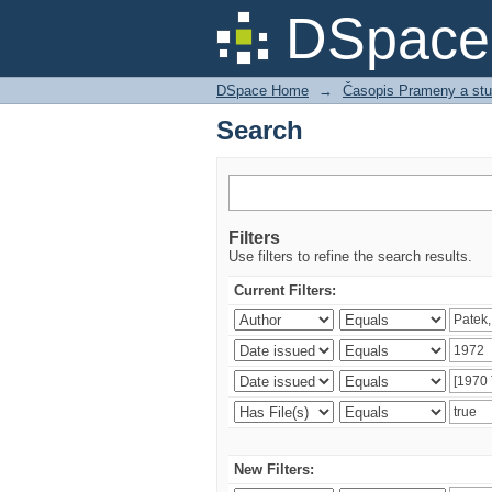
Search
DSpace 
DSpace Home
→
Časopis Prameny a stu
Search
Filters
Use filters to refine the search results.
Current Filters:
New Filters: