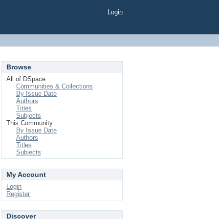
Login
Browse
All of DSpace
Communities & Collections
By Issue Date
Authors
Titles
Subjects
This Community
By Issue Date
Authors
Titles
Subjects
My Account
Login
Register
Discover