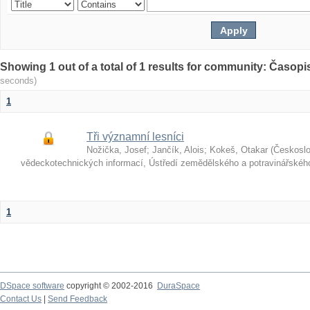
Showing 1 out of a total of 1 results for community: Časop
seconds)
1
Tři významní lesníci
Nožička, Josef
;
Jančík, Alois
;
Kokeš, Otakar
(
Českosl
vědeckotechnických informací, Ústředí zemědělského a potravinářské
1
DSpace software
copyright © 2002-2016
DuraSpace
Contact Us
|
Send Feedback