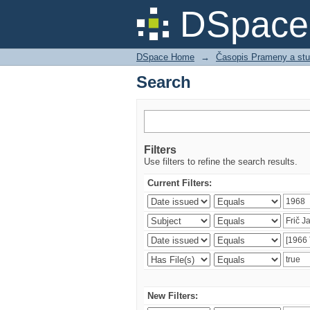
Search
DSpace 
DSpace Home
→
Časopis Prameny a stu
Search
Filters
Use filters to refine the search results.
Current Filters:
New Filters: