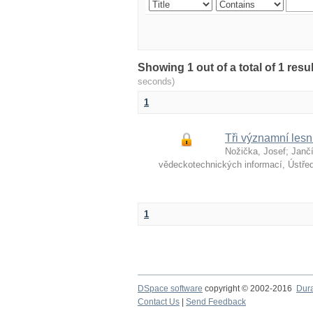
Showing 1 out of a total of 1 re
seconds)
1
Tři významní lesn
Nožička, Josef
;
Jančí
vědeckotechnických informací, Ústře
1
DSpace software
copyright © 2002-2016
Dur
Contact Us
|
Send Feedback