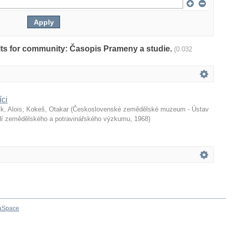
sults for community: Časopis Prameny a studie.
(0.032
íci
k, Alois
;
Kokeš, Otakar
(
Československé zemědělské muzeum - Ústav
dí zemědělského a potravinářského výzkumu
,
1968
)
aSpace