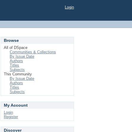
Login
Browse
All of DSpace
Communities & Collections
By Issue Date
Authors
Titles
Subjects
This Community
By Issue Date
Authors
Titles
Subjects
My Account
Login
Register
Discover