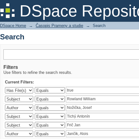
Search
DSpace Reposit
DSpace Home
→
Časopis Prameny a studie
→
Search
Search
Filters
Use filters to refine the search results.
Current Filters: