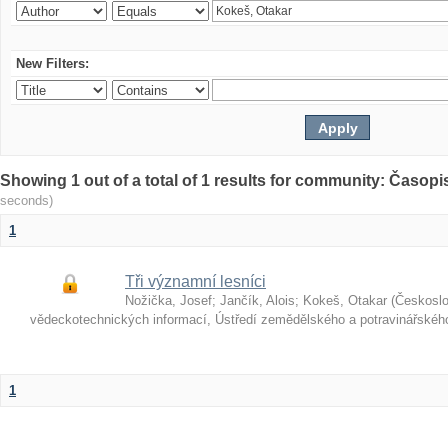
New Filters:
Showing 1 out of a total of 1 results for community: Časop
seconds)
1
Tři významní lesníci
Nožička, Josef
;
Jančík, Alois
;
Kokeš, Otakar
(
Českosl
vědeckotechnických informací, Ústředí zemědělského a potravinářské
1