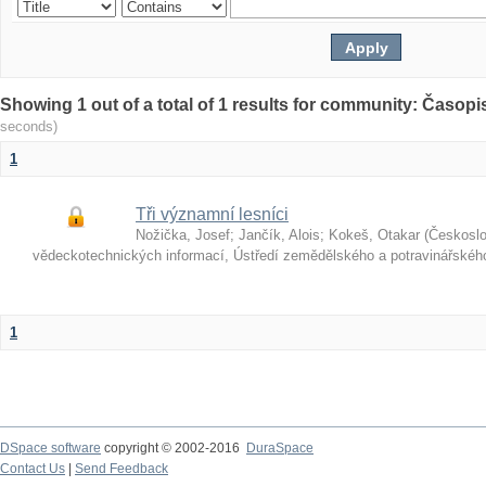
Showing 1 out of a total of 1 results for community: Časop
seconds)
1
Tři významní lesníci
Nožička, Josef
;
Jančík, Alois
;
Kokeš, Otakar
(
Českosl
vědeckotechnických informací, Ústředí zemědělského a potravinářské
1
DSpace software
copyright © 2002-2016
DuraSpace
Contact Us
|
Send Feedback