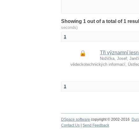
Showing 1 out of a total of 1 re
seconds)
1
Tři významní lesn
Nožička, Josef
;
Jančí
vědeckotechnických informací, Ústře
1
DSpace software
copyright © 2002-2016
Dur
Contact Us
|
Send Feedback