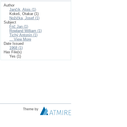
Author
Jančík, Alois (1)
Kokeš, Otakar (1)
Nožička, Josef (1)
Subject
Frič Jan (1)
Rowland William (1)
Tichý Antonín (1)
... View More
Date Issued
1968 (1)
Has File(s)
Yes (1)
Theme by