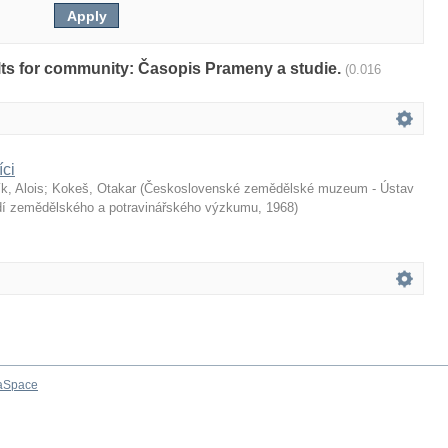
sults for community: Časopis Prameny a studie.
(0.016
íci
k, Alois
;
Kokeš, Otakar
(
Československé zemědělské muzeum - Ústav
dí zemědělského a potravinářského výzkumu
,
1968
)
aSpace