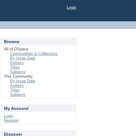
Login
Browse
All of DSpace
Communities & Collections
By Issue Date
Authors
Titles
Subjects
This Community
By Issue Date
Authors
Titles
Subjects
My Account
Login
Register
Discover