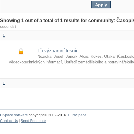
Showing 1 out of a total of 1 results for community: Časop
seconds)
1
Tři významní lesníci
Nožička, Josef
;
Jančík, Alois
;
Kokeš, Otakar
(
Českosl
vědeckotechnických informací, Ústředí zemědělského a potravinářské
1
DSpace software
copyright © 2002-2016
DuraSpace
Contact Us
|
Send Feedback