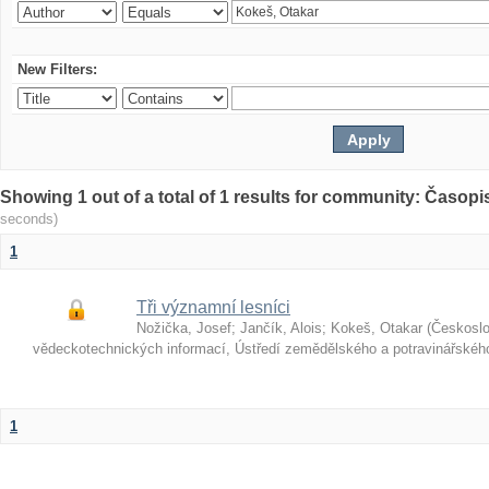
New Filters:
Showing 1 out of a total of 1 results for community: Časop
seconds)
1
Tři významní lesníci
Nožička, Josef
;
Jančík, Alois
;
Kokeš, Otakar
(
Českosl
vědeckotechnických informací, Ústředí zemědělského a potravinářské
1