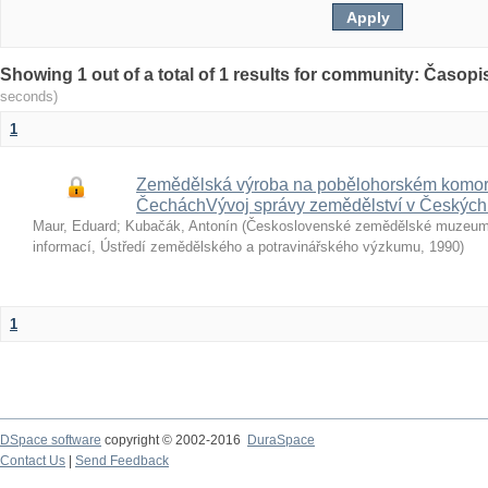
Showing 1 out of a total of 1 results for community: Časop
seconds)
1
Zemědělská výroba na pobělohorském komorn
ČecháchVývoj správy zemědělství v Českých
Maur, Eduard
;
Kubačák, Antonín
(
Československé zemědělské muzeum 
informací, Ústředí zemědělského a potravinářského výzkumu
,
1990
)
1
DSpace software
copyright © 2002-2016
DuraSpace
Contact Us
|
Send Feedback