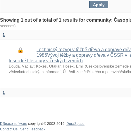
Showing 1 out of a total of 1 results for community: Časop
seconds)
1
Technický rozvoj v těžbě dřeva a dopravě dří
1985Vývoj těžby a dopravy dřeva v ČSSR v 
lesnické literatury v českých zemích
Douda, Václav
;
Kokeš, Otakar
;
Hošek, Emil
(
Československé zeměděl
vědeckotechnických informací, Ústředí zemědělského a potravinářské
1
DSpace software
copyright © 2002-2016
DuraSpace
Contact Us
|
Send Feedback